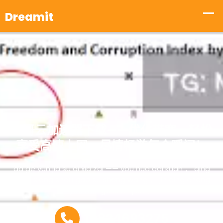
大哥云加速器下载——优化带宽，轻松
享受高速上网，尽情畅游每个瞬间！
da ge yun jia su qi xia zai —— you hua dai kuan ， qing
song xiang shou gao su shang wang ， jin qing chang
you mei ge shun jian ！
19824693275