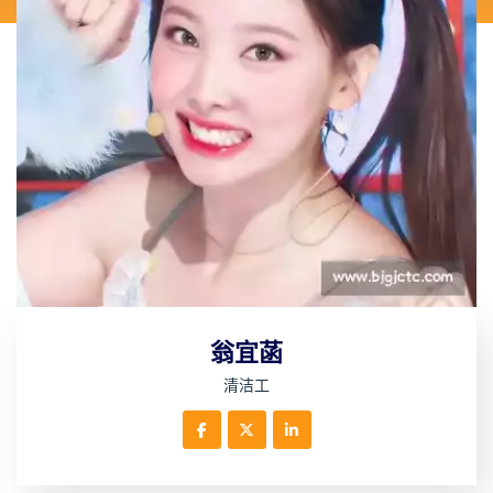
翁宜菡
清洁工